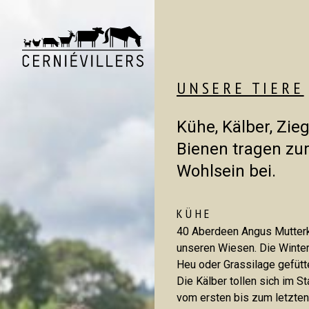
UNSERE TIERE
Kühe, Kälber, Zie
Bienen tragen zur
Hof
Wohlsein bei.
UNSERE TIERE
WALDARBEI
KÜHE
GEMÜSE UND BAUMGARTEN
40 Aberdeen Angus Mutterkü
unseren Wiesen. Die Winter
AKTUELLES
Heu oder Grassilage gefütt
GESCHICHTE
Die Kälber tollen sich im S
vom ersten bis zum letzten