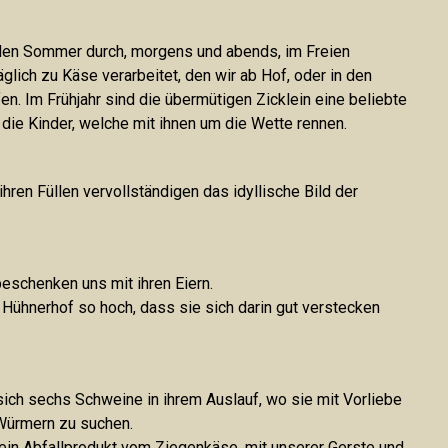
EN
en Sommer durch, morgens und abends, im Freien
äglich zu Käse verarbeitet, den wir ab Hof, oder in den
AKT
n. Im Frühjahr sind die übermütigen Zicklein eine beliebte
die Kinder, welche mit ihnen um die Wette rennen.
ihren Füllen vervollständigen das idyllische Bild der
eschenken uns mit ihren Eiern.
Hühnerhof so hoch, dass sie sich darin gut verstecken
ch sechs Schweine in ihrem Auslauf, wo sie mit Vorliebe
Würmern zu suchen.
, ein Abfallprodukt vom Ziegenkäse, mit unserer Gerste und