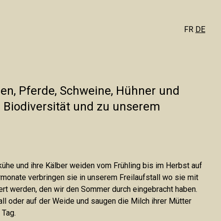
FR
FR
DE
DE
gen, Pferde, Schweine, Hühner und
 Biodiversität und zu unserem
T
GETREIDE
VERARBEITUNG
he und ihre Kälber weiden vom Frühling bis im Herbst auf
monate verbringen sie in unserem Freilaufstall wo sie mit
ert werden, den wir den Sommer durch eingebracht haben.
tall oder auf der Weide und saugen die Milch ihrer Mütter
 Tag.