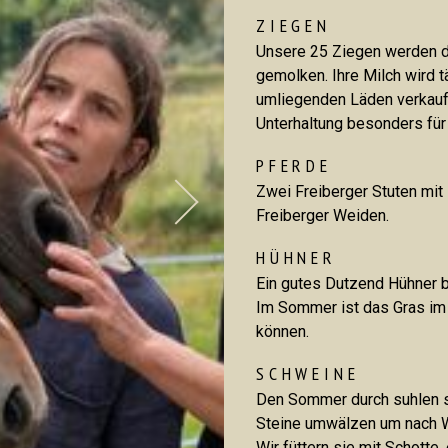
TEAM
ZIEGEN
BESTELLUNG
Unsere 25 Ziegen werden d
gemolken. Ihre Milch wird t
LAGE UND KONT
umliegenden Läden verkaufe
Unterhaltung besonders für 
PFERDE
Zwei Freiberger Stuten mit 
Freiberger Weiden.
HÜHNER
Ein gutes Dutzend Hühner b
Im Sommer ist das Gras im 
können.
SCHWEINE
Den Sommer durch suhlen si
Steine umwälzen um nach 
Wir füttern sie mit Schotte